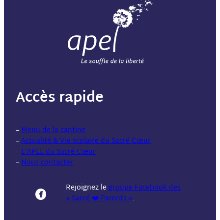
Accès rapide
–
Menu de la cantine
–
Actualité & Vie scolaire du Sacré Cœur
–
L’APEL du Sacré Cœur
–
Nous contacter
Rejoignez le
groupe Facebook des
« Sacré ❤️ Parents »
.