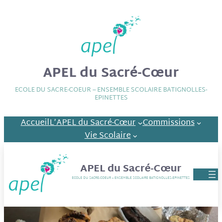
APEL du Sacré-Cœur
ECOLE DU SACRE-COEUR – ENSEMBLE SCOLAIRE BATIGNOLLES-
EPINETTES
Accueil
L’APEL du Sacré-Cœur
Commissions
Vie Scolaire
APEL du Sacré-Cœur
ECOLE DU SACRE-COEUR – ENSEMBLE SCOLAIRE BATIGNOLLES-EPINETTES