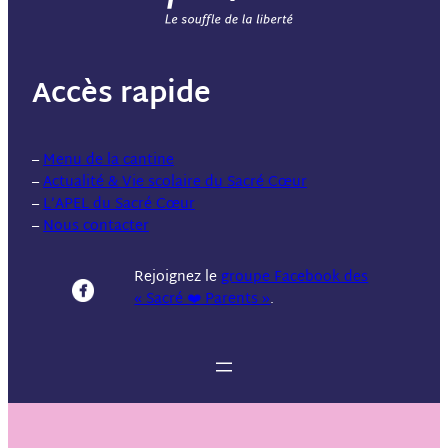
Accès rapide
–
Menu de la cantine
–
Actualité & Vie scolaire du Sacré Cœur
–
L’APEL du Sacré Cœur
–
Nous contacter
Rejoignez le
groupe Facebook des
« Sacré ❤️ Parents »
.