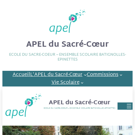
APEL du Sacré-Cœur
ECOLE DU SACRE-COEUR – ENSEMBLE SCOLAIRE BATIGNOLLES-
EPINETTES
Accueil
L’APEL du Sacré-Cœur
Commissions
Vie Scolaire
APEL du Sacré-Cœur
ECOLE DU SACRE-COEUR – ENSEMBLE SCOLAIRE BATIGNOLLES-EPINETTES