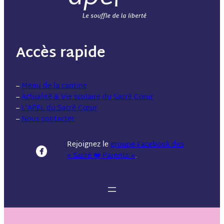
Accès rapide
–
Menu de la cantine
–
Actualité & Vie scolaire du Sacré Cœur
–
L’APEL du Sacré Cœur
–
Nous contacter
Rejoignez le
groupe Facebook des
« Sacré ❤️ Parents »
.